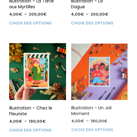
Illustration – La Tarte
Illustration – La
prod
aux Myrtilles
Dague
Plage
Plage
4,00
€
–
200,00
€
4,00
€
–
200,00
€
de
de
Ce
Ce
CHOIX DES OPTIONS
CHOIX DES OPTIONS
prix :
prix :
produit
prod
4,00€
4,00€
a
a
à
à
plusieurs
plus
200,00€
200,00€
variations.
vari
Les
Les
options
opti
peuvent
peu
être
être
choisies
choi
sur
sur
la
la
page
pag
du
du
Illustration – Chez le
Illustration – Un Joli
produit
prod
Fleuriste
Moment
Plage
Plage
4,00
€
–
190,00
€
4,00
€
–
180,00
€
de
de
Ce
Ce
CHOIX DES OPTIONS
CHOIX DES OPTIONS
prix :
prix :
produit
prod