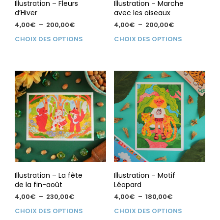
du
du
Illustration – Fleurs
Illustration – Marche
produit
prod
d’Hiver
avec les oiseaux
Plage
Plage
4,00
€
–
200,00
€
4,00
€
–
200,00
€
de
de
Ce
Ce
CHOIX DES OPTIONS
CHOIX DES OPTIONS
prix :
prix :
produit
prod
4,00€
4,00€
a
a
à
à
plusieurs
plus
200,00€
200,00€
variations.
vari
Les
Les
options
opti
peuvent
peu
être
être
choisies
choi
sur
sur
la
la
page
pag
du
du
Illustration – La fête
Illustration – Motif
produit
prod
de la fin-août
Léopard
Plage
Plage
4,00
€
–
230,00
€
4,00
€
–
180,00
€
de
de
Ce
Ce
CHOIX DES OPTIONS
CHOIX DES OPTIONS
prix :
prix :